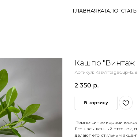
ГЛАВНАЯ
КАТАЛОГ
СТАТ
Кашпо "Винтаж 
Артикул:
KasVintageCup-12,
2 350
р.
В корзину
Темно-синее керамическое
Его насыщенный оттенок, г
делают его стильным акцен