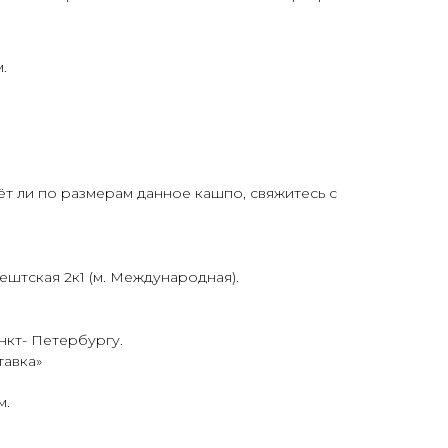
.
т ли по размерам данное кашпо, свяжитесь с
ештская 2к1 (м. Международная).
нкт- Петербургу.
тавка
»
м.