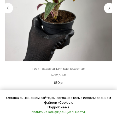
Рео / Традесканция разноцветная
h-20 / d-11
650
р.
Подробнее
Оставаясь на нашем сайте, вы соглашаетесь с использованием
файлов «Cookie».
Подробнее в
В корзину
политике конфиденциальности
.