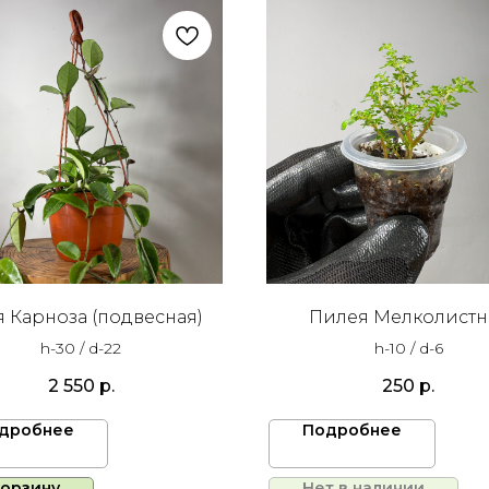
 Карноза (подвесная)
Пилея Мелколистн
h-30 / d-22
h-10 / d-6
2 550
р.
250
р.
дробнее
Подробнее
корзину
Нет в наличии