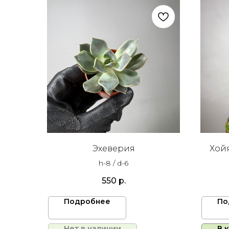
Эхеверия
Хойя
h-8 / d-6
550
р.
Подробнее
По
Нет в наличии
В 