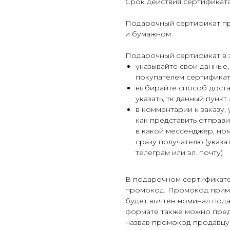
Срок действия сертификата
Подарочный сертификат пр
и бумажном
Подарочный сертификат в 
указывайте свои данные,
покупателем сертификат
выбирайте способ доста
указать, тк данный пункт
в комментарии к заказу, 
как представить отправит
в какой мессенджер, ном
сразу получателю (указа
телеграм или эл. почту)
В подарочном сертификате
промокод. Промокод примен
будет вычтен номинал под
формате также можно предь
назвав промокод продавцу