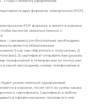
 - 3 года с момента оформления
едставлен в двух форматах: электронном (PDF)
электронном PDF формате: в анкете в корзине
 чтобы мы могли связаться именно с
а!
вки - самовывоз (он бесплатный, необходимо
 анкеты является обязательным)
укажите 1) как нам обратиться к получателю; 2)
еля (вас); 3) сертификат отправить вам (указать
ер телефона/ник в телеграм или эл. почту) или
ть в какой мессенджер, номер телефона/ник в
 будет указан именной одноразовый
яется в корзине, после чего из суммы заказа
арочного сертификата. Сертификат в любом
явить в офлайн-магазине, показав его или