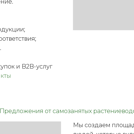
ние.
одукции;
ответствия;
.
упок и B2B-услуг
акты
 Предложения от самозанятых растениевод
Мы создаем площад