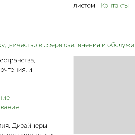
листом -
Контакты
рудничество в сфере озеленения и обслуж
остранства,
очтения, и
ние
ивание
ия. Дизайнеры