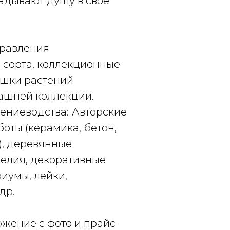
адывают душу в свое
равления
 сорта, коллекционные
ишки растений
ашней коллекции.
ениеводства:
Авторские
оты (керамика, бетон,
), деревянные
делия, декоративные
иумы, лейки,
др.
жение с фото и прайс-