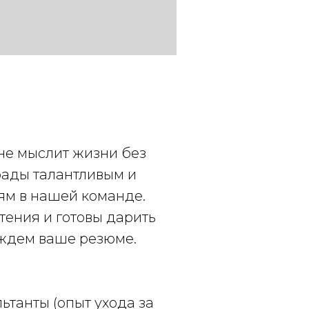
 не мыслит жизни без
рады талантливым и
ям в нашей команде.
тения и готовы дарить
 ждем ваше резюме.
танты (опыт ухода за