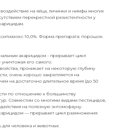
 воздействие на яйца, личинки и нимфы многих
сутствием перекрестной резистентности у
акарицидам.
кситиазокс 10,0%. Форма препарата: порошок.
нальным акарицидом - прерывает цикл
 уничтожая его самого.
войства, проникает на некоторую глубину
ти, очень хорошо закрепляется на
чем на достаточно длительное время (до 50
ости по отношению к большинству
тур. Совместим со многими видами пестицидов,
здействия на полезную энтомофауну.
акарицидом — прерывает цикл размножения
 для человека и животных.