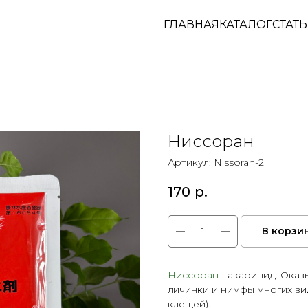
ГЛАВНАЯ
КАТАЛОГ
СТАТ
Ниссоран
Артикул:
Nissoran-2
170
р.
В корзи
Ниссоран
- акарицид. Оказ
личинки и нимфы многих ви
клещей).