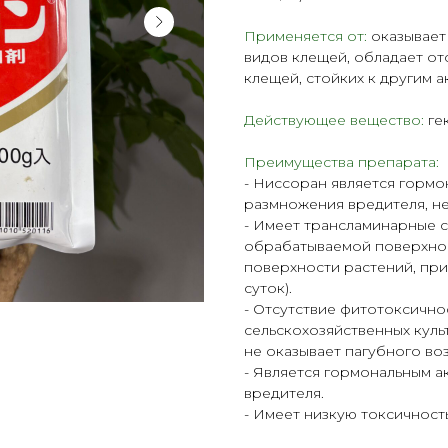
Применяется от:
оказывает
видов клещей, обладает от
клещей, стойких к другим 
Действующее вещество:
ге
Преимущества препарата:
- Ниссоран является гормо
размножения вредителя, не
- Имеет трансламинарные с
обрабатываемой поверхнос
поверхности растений, при
суток).
- Отсутствие фитотоксичн
сельскохозяйственных куль
не оказывает пагубного во
- Является гормональным 
вредителя.
- Имеет низкую токсичность