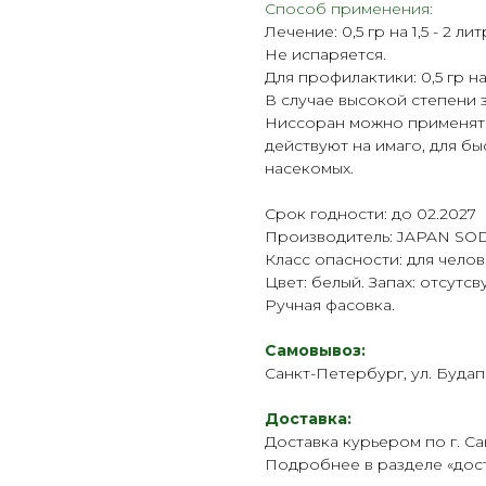
Способ применения:
Лечение: 0,5 гр на 1,5 - 2 
Не испаряется.
Для профилактики: 0,5 гр на
В случае высокой степени 
Ниссоран можно применять
действуют на имаго, для б
насекомых.
Срок годности: до 02.2027
Производитель: JAPAN SODA
Класс опасности: для челове
Цвет: белый. Запах: отсутсв
Ручная фасовка.
Самовывоз:
Санкт-Петербург, ул. Будап
Доставка:
Доставка курьером по г. Са
Подробнее в разделе «
дос