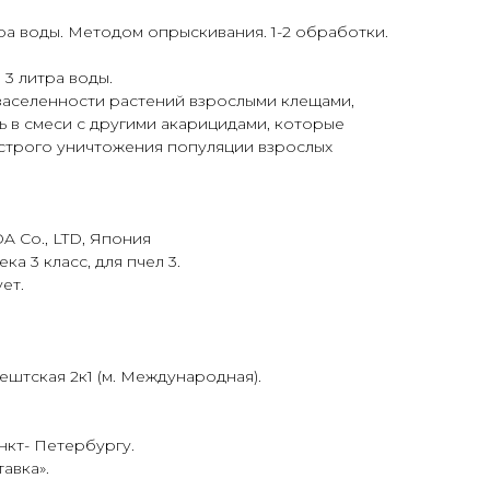
литра воды. Методом опрыскивания. 1-2 обработки.
 3 литра воды.
заселенности растений взрослыми клещами,
 в смеси с другими акарицидами, которые
ыстрого уничтожения популяции взрослых
 Co., LTD, Япония
ка 3 класс, для пчел 3.
ует.
ештская 2к1 (м. Международная).
нкт- Петербургу.
тавка
».