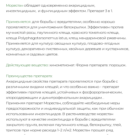
Морестан
обладает одновременно акарицидным,
инсектицидным, и фунгицидным эффектом. Препарат 3 в 1.
Применяется:
для борьбы с вредителями, особенно хорошо
проявляется для уничтожения белокрылки. Эффективен против
мучнистой росы, паутинного клеща, красного томатного клеща,
клеща Polyphagotarsonemus latus, клещ мандариновой ржавчины.
Применяется для культур: овощных культур, плодово-ягодных
культур, декоративно-лиственных, хвойных деревьев и кустарников,
комнатных и садовых цветов.
Действующее вещество:
хинометионат. Форма препарата: порошок.
Преимущества препарата:
Акарицидные свойства препарата проявляются при борьбе с
различными видами клещей, и что особенно важно - препарат
эффективен против клещей, устойчивых к фосфорорганическим,
хлорсодержащим и динитрофенольным акарицидам. .
Применяя препарат Морестан, соблюдайте необходимые меры
предосторожности и индивидуальной защиты, как при обычном
использовании инсектицидов. В растениеводстве морестан
используют в качестве инсектицида в борьбе с вредителями
закрытого грунта, включая паутинного клеща, белокрылку, тлей,
трипсов при норме расхода 1–2 л/м2. Морестан прошел ряд