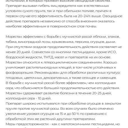
испытаний, в которых проявил высокие овоцидные свойства.
Препарат вызывал гибель яиц вредителя как в естественных
условиях сухого грунта, так и при обильном поливе, причем в
первом случае его эффективность была на 20–24% выше. Овоцидное
действие препарата независимо от способа внесения оказалось
наиболее эффективным в поверхностном слое почвы.
Морестан эффективен с борьбе с мучнистой росой яблони, злаков,
табака, виноградной лозы, крыжовника, персика, огурцов, дыни.
При отсутствии осадков продолжительность действия составляет не
менее 20 дней. Совместим со многими пестицидами, кроме ИСО,
бордоской жидкости, ТМТД, масел и препаратов на их основе.
Морестан относится к гетероциклическим соединениям. Хорошо
уничтожает растительноядных клещей, в том числе устойчивых к
фосфороргашке. Рекомендован для обработки различных культур:
плодовых, цветочных, декоративных, а также сеянцев и саженцев.
В борьбе с мучнистой росой более эффективен, чем коллоидная
сера, что объясняется большей продолжительностью его действия.
Морестан сдерживает развитие болезни в течение 20-25 дней,
коллоидная сера - 10 дней.
Препарат широко испытывался при обработке огурцов в закрытом
грунте против мучнистой росы. Во всех случаях было отмечено
увеличение урожая огурцов на 15 и до 50 % по сравнению с
обработкой этих же растений другими препаратами.
Меры предосторожности - как с малотоксичными пестицидами, но