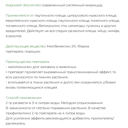
Коромайт (Koromite)
современный системный акарицид.
Применяется от:
паутинного клеща, цитрусового красного клеща,
европейского красного клеща, паутинного клеща, томатного клеща,
почвенного клеща, белокрылки, тли, нематоды, гусениц и других
вредителей. Действует на все стадии развития клеща: яйцо, нимфа,
взрослое.
Действующее вещество:
Милбемектин 2%. Форма
препарата: порошок.
Преимущества препарата:
- малотоксичен для человека и животных.
-
препарат проявляет выраженный трансламинарный эффект, то
есть разносится по тканям растения.
- впитывается в ткани растения и долго там сохраняется, убивая
вновь появляющихся клещей.
Способ применения:
2 гр развести в 3-4 литрах воды. Методом опрыскивания.
В зависимости от степени поражения растения. В качестве
профилактики 2 гр препарата на 4 литра воды.
Для усиления эффекта рекомендуется добавлять прилипатель/
растекатель.