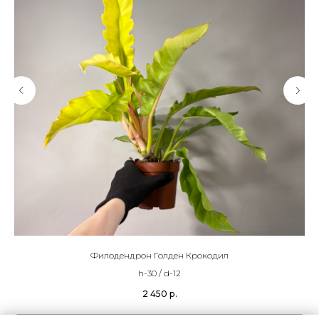
Филодендрон Голден Крокодил
h-30 / d-12
2 450
р.