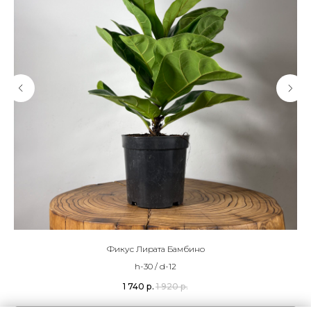
Фикус Лирата Бамбино
h-30 / d-12
1 740
р.
1 920
р.