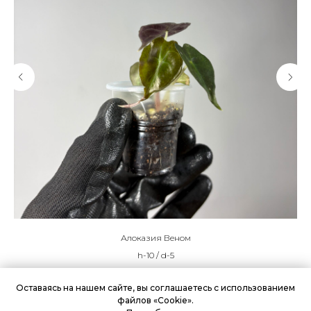
Алоказия Веном
h-10 / d-5
1 600
р.
Оставаясь на нашем сайте, вы соглашаетесь с использованием
файлов «Cookie».
Подробнее