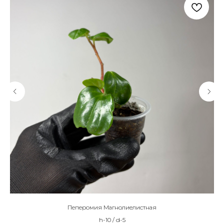
Пеперомия Магнолиелистная
h-10 / d-5