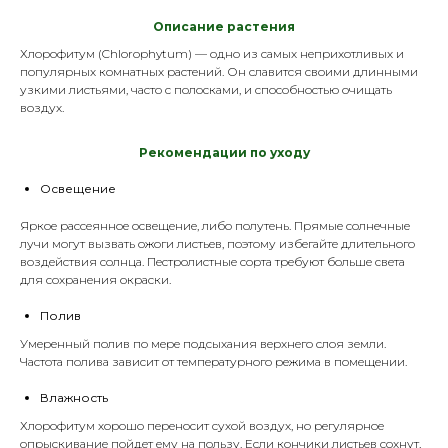
Описание растения
Хлорофитум (Chlorophytum) — одно из самых неприхотливых и
популярных комнатных растений. Он славится своими длинными
узкими листьями, часто с полосками, и способностью очищать
воздух.
Р
екомендации по уходу
Освещение
Яркое рассеянное освещение, либо полутень. Прямые солнечные
лучи могут вызвать ожоги листьев, поэтому избегайте длительного
воздействия солнца. Пестролистные сорта требуют больше света
для сохранения окраски.
Полив
Умеренный полив по мере подсыхания верхнего слоя земли.
Частота полива зависит от температурного режима в помещении.
Влажность
Хлорофитум хорошо переносит сухой воздух, но регулярное
опрыскивание пойдет ему на пользу. Если кончики листьев сохнут,