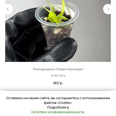
Филодендрон Голден Крокодил
h-10 / d-5
650
р.
Подробнее
Оставаясь на нашем сайте, вы соглашаетесь с использованием
файлов «Cookie».
Подробнее в
В корзину
политике конфиденциальности
.