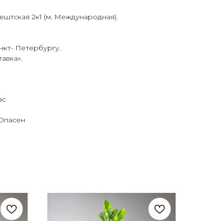
ештская 2к1 (м. Международная).
нкт- Петербургу.
тавка
».
ас
 Опасен