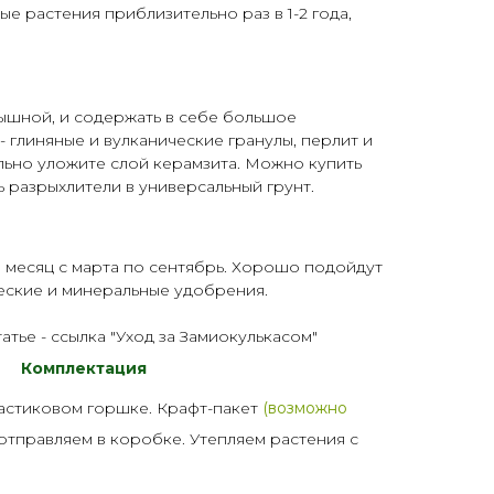
е растения приблизительно раз в 1-2 года,
ышной, и содержать в себе большое
- глиняные и вулканические гранулы, перлит и
льно уложите слой керамзита. Можно купить
ь
разрыхлители
в универсальный
грунт
.
 месяц с марта по сентябрь. Хорошо подойдут
еские и минеральные
удобрения
.
татье
-
ссылка "Уход за Замиокулькасом"
Комплектация
астик
овом горшке. Крафт-пакет
(возможно
 отправляем в коробке. Утепляем растения с