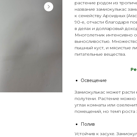
растение родом из тропич
название замиокулькас зами
к семейству Ароидных (Ara
90-е, отчасти благодаря п
в делах и долларовый дохо
Многолетник интенсивно о
выносливостью. Множество
пышный куст, и мясистые ли
питательные вещества.
Р
е
Освещение
Замиокулькас может расти 
полутени. Растение можно 
углах комнаты или озелени
помещений, но темп роста 
Полив
Устойчив к засухе. Замиоку