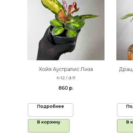
Хойя Аустралис Лиза
Драц
h-12 / d-11
860
р.
Подробнее
По
В корзину
В 