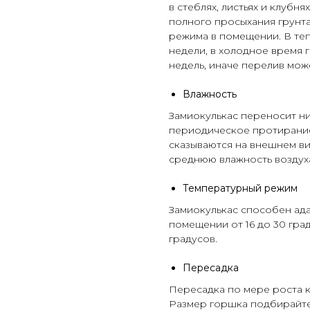
в стеблях, листьях и клубн
полного просыхания грунта
режима в помещении. В теп
недели, в холодное время г
недель, иначе перелив мож
Влажность
Замиокулькас переносит ни
периодическое протирание
сказываются на внешнем в
среднюю влажность воздух
Температурный режим
Замиокулькас способен ад
помещении от 16 до 30 гра
градусов.
Пересадка
Пересадка по мере роста к
Размер горшка подбирайте