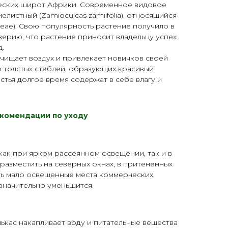
еских широт Африки. Современное видовое
елистный (Zamioculcas zamiifolia), относящийся
ceae). Свою популярность растение получило в
оверию, что растение приносит владельцу успех
д.
чищает воздух и привлекает новичков своей
 толстых стеблей, образующих красивый
стья долгое время содержат в себе влагу и
комендации по уходу
как при ярком рассеянном освещении, так и в
разместить на северных окнах, в притененных
ть мало освещенные места коммерческих
значительно уменьшится.
лькас накапливает воду и питательные вещества