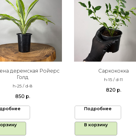
ена деремская Ройерс
Саркококка
Голд
h-15 / d-11
h-25 / d-8
820
р.
850
р.
дробнее
Подробнее
корзину
В корзину