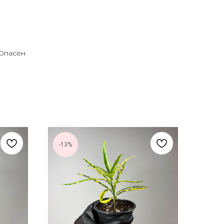
 Опасен
-13%