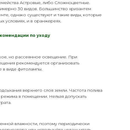
емейства Астровые, либо Сложноцветные.
имерно 30 видов. Большинство хризантем
нте, однако существуют и такие виды, которые
х условиях, и в оранжереях.
комендации по уходу
кое, но рассеянное освещение. При
ещения рекомендуется организовать
е в виде
фитолампы
.
дсыхания верхнего слоя земли. Частота полива
 режима в помещении. Нельзя допускать
рата.
енной влажности, поэтому периодически
льверизатора
или используйте увлажнитель