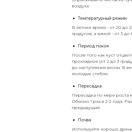
воздуха.
Температурный режим
В летнее время - от 20 до 2
градусов, а зимой - от 3 до 
Период покоя
После того как куст отцвет
прохладное (от 2 до 3 град
до наступления весны. В ве
молодые стебли.
Пересадка
Пересадка по мере роста к
Обычно 1 рза в 2-3 года. 
предыдущий.
Почва
Используйте хорошо дрен