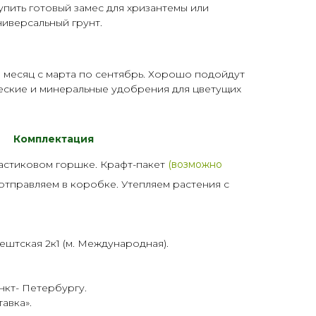
пить готовый замес для хризантемы или
ниверсальный
грунт
.
 месяц с марта по сентябрь. Хорошо подойдут
еские и минеральные
удобрения
для цветущих
Комплектация
астик
овом горшке. Крафт-пакет
(возможно
 отправляем в коробке. Утепляем растения с
ештская 2к1 (м. Международная).
нкт- Петербургу.
тавка
».