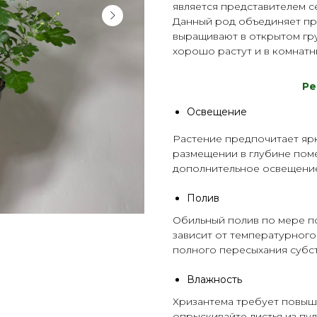
является представителем с
Данный род объединяет пр
выращивают в открытом гру
хорошо растут и в комнатны
Р
е
Освещение
Растение предпочитает яр
размещении в глубине пом
дополнительное освещени
Полив
Обильный полив по мере по
зависит от температурного
полного пересыхания субст
Влажность
Хризантема требует повыш
опрыскивайте листья из
пу