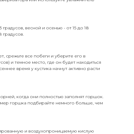
3 градусов, весной и осенью - от 15 до 18
8 градусов.
ет, срежьте все побеги и уберите его в
усов) и темное место, где он будет находиться
сеннее время у кустика начнут активно расти
орней, когда они полностью заполнят горшок.
Размер горшка подбирайте немного больше, чем
ированную и воздухопроницаемую кислую