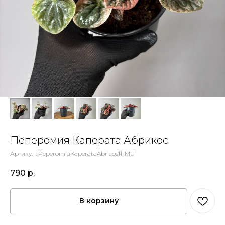
Пеперомия Каперата Абрикос
Артикул:
PeperomiaKaperataAbricos11-MU
790
р.
В корзину