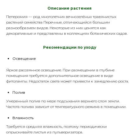
Описание растения
Пеперомия — род многолетних вечнозелёных травянистых
растений семейства Перечные, отличающийся большим
разнообразием видов. Некоторые из них ценятся как
декоративные и представлены в коллекциях ботанических садов.
Р
екомендации по уходу
Освещение
Яркое рассеянное освещение. При размещении в глубине
помещения требуется дополнительное освещение в виде
фитолампы
. Недостаток света может привести к замедлению роста.
Полив
Умеренный полив по мере подсыхания верхнего слоя земли.
Частота полива зависит от температурного режима в помещении.
Влажность
Требуется средняя влажность, поэтому периодически
опрыскивайте листья из
пульверизатора
.