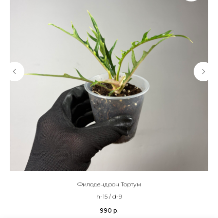
Филодендрон Тортум
h-15 / d-9
990
р.