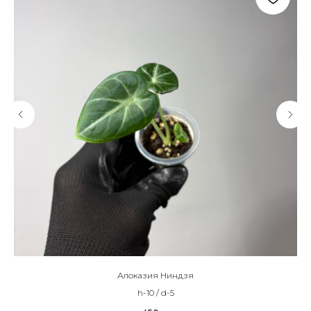
Алоказия Ниндзя
h-10 / d-5