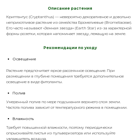
Описание растения
Криптантус (Cryptanthus) — невероятно декоративное и довольно
неприхотливое растение из семейства Бромелиевые (Bromeliaceae).
Его часто называют «Земная звезда» (Earth Star) из-за характерной
формы розетки, которая напоминает звезду, лежащую на земле.
Р
екомендации по уходу
Освещение
Растение предпочитает яркое рассеянное освещение. При
размещении в глубине помещения требуется дополнительное
освещение в виде
фитолампы
.
Полив
Умеренный полив по мере подсыхания верхнего слоя земли.
Частота полива зависит от температурного режима в помещении.
Влажность
Требует повышенной влажности, поэтому периодически
опрыскивайте листья из
пульверизатора
или используйте
увлажнитель воздуха.