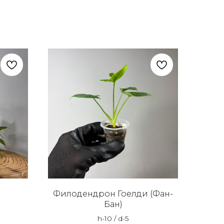
Филодендрон Гоелди (Фан-
Бан)
h-10 / d-5