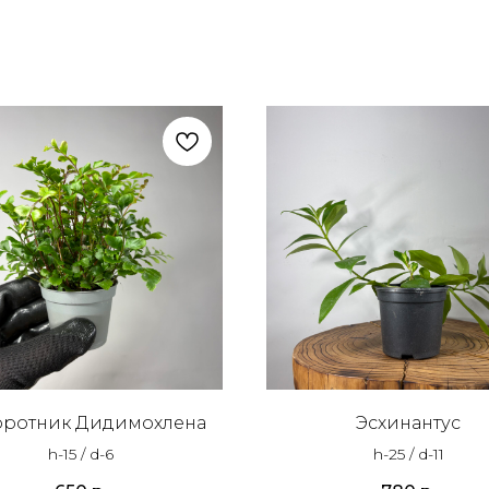
оротник Дидимохлена
Эсхинантус
h-15 / d-6
h-25 / d-11