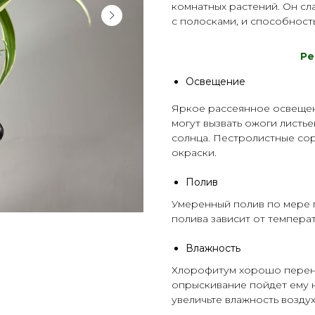
комнатных растений. Он сл
с полосками, и способност
Р
е
Освещение
Яркое рассеянное освещен
могут вызвать ожоги листье
солнца. Пестролистные сор
окраски.
Полив
Умеренный полив по мере п
полива зависит от темпер
Влажность
Хлорофитум хорошо перено
опрыскивание пойдет ему на
увеличьте влажность воздух