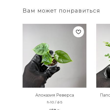
Вам может понравиться
Алоказия Реверса
Пап
h-10 / d-5