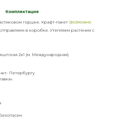
Комплектация
астик
овом горшке. Крафт-пакет
(возможно
 отправляем в коробке. Утепляем растения с
ештская 2к1 (м. Международная).
нкт- Петербургу.
тавка
».
м
 Безопасен