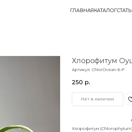
ГЛАВНАЯ
КАТАЛОГ
СТАТ
Хлорофитум Оу
Артикул:
ChlorOcean-6-P
250
р.
Нет в наличии
Хлорофитум (Chlorophytum)