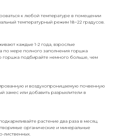
роваться к любой температуре в помещении
имальный температурный режим 18−22 градусов.
ивают каждые 1-2 года, взрослые
да по мере полного заполнения горшка
р горшка подбирайте немного больше, чем
ированную и воздухопроницаемую почвенную
ый замес или добавить
разрыхлители
в
подкармливайте растение два раза в месяц.
творимые органические и минеральные
о-лиственных.