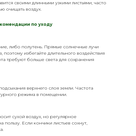
авится своими длинными узкими листьями, часто
ью очищать воздух.
комендации по уходу
ие, либо полутень. Прямые солнечные лучи
в, поэтому избегайте длительного воздействия
та требуют больше света для сохранения
одсыхания верхнего слоя земли. Частота
атурного режима в помещении.
сит сухой воздух, но регулярное
 пользу. Если кончики листьев сохнут,
а.