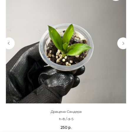
Драцена Сандера
h-8 / d-5
250
р.