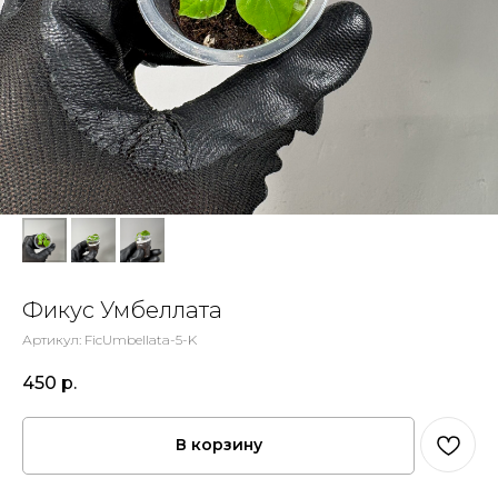
Фикус Умбеллата
Артикул:
FicUmbellata-5-K
450
р.
В корзину