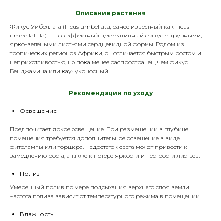
Описание растения
Фикус Умбеллата (
Ficus umbellata
, ранее известный как
Ficus
umbellatula
) — это эффектный декоративный фикус с крупными,
ярко-зелёными листьями сердцевидной формы. Родом из
тропических регионов Африки, он отличается быстрым ростом и
неприхотливостью, но пока менее распространён, чем фикус
Бенджамина или каучуконосный.
Р
екомендации по уходу
Освещение
Предпочитает яркое освещение. При размещении в глубине
помещения требуется дополнительное освещение в виде
фитолампы
или торшера. Недостаток света может привести к
замедлению роста, а также к потере яркости и пестрости листьев.
Полив
Умеренный полив по мере подсыхания верхнего слоя земли.
Частота полива зависит от температурного режима в помещении.
Влажность