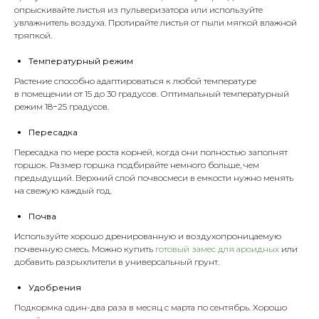
опрыскивайте листья из
пульверизатора
или используйте
увлажнитель воздуха. Протирайте листья от пыли мягкой влажной
тряпкой.
Температурный режим
Растение способно адаптироваться к любой температуре
в помещении от 15 до 30 градусов. Оптимальный температурный
режим 18−25 градусов.
Пересадка
Пересадка по мере роста корней, когда они полностью заполнят
горшок. Размер горшка подбирайте немного больше, чем
предыдущий. Верхний слой почвосмеси в емкости нужно менять
на свежую каждый год.
Почва
Используйте хорошо дренированную и воздухопроницаемую
почвенную смесь. Можно купить
готовый замес для ароидных
или
добавить
разрыхлители
в универсальный
грунт
.
Удобрения
Подкормка один-два раза в месяц с марта по сентябрь. Хорошо