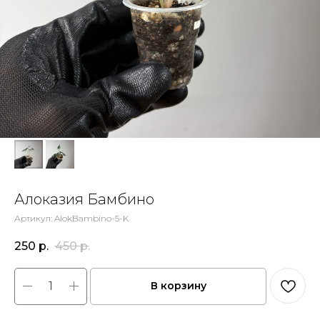
Алоказия Бамбино
Артикул:
AlokBambino-5-K
250
р.
450
р.
В корзину