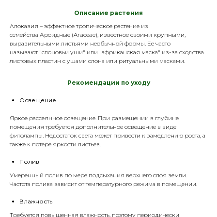
Описание растения
Алоказия – эффектное тропическое растение из
семейства Ароидные (Araceae), известное своими крупными,
выразительными листьями необычной формы. Ее часто
называют "слоновьи уши" или "африканская маска" из-за сходства
листовых пластин с ушами слона или ритуальными масками.
Р
екомендации по уходу
Освещение
Яркое рассеянное освещение. При размещении в глубине
помещения требуется дополнительное освещение в виде
фитолампы
. Недостаток света может привести к замедлению роста, а
также к потере яркости листьев.
Полив
Умеренный полив по мере подсыхания верхнего слоя земли.
Частота полива зависит от температурного режима в помещении.
Влажность
Требуется повышенная влажность, поэтому периодически