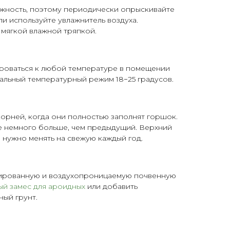
жность, поэтому периодически опрыскивайте
и используйте увлажнитель воздуха.
 мягкой влажной тряпкой.
роваться к любой температуре в помещении
имальный температурный режим 18−25 градусов.
орней, когда они полностью заполнят горшок.
 немного больше, чем предыдущий. Верхний
 нужно менять на свежую каждый год.
ированную и воздухопроницаемую почвенную
ый замес для ароидных
или добавить
ьный
грунт
.