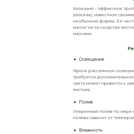
Алоказия – эффектное тро
(Araceae), известное свои
необычной формы. Ее часто
маска" из-за сходства лист
масками.
Р
е
Освещение
Яркое рассеянное освещен
требуется дополнительное
света может привести к за
листьев.
Полив
Умеренный полив по мере п
полива зависит от темпер
Влажность