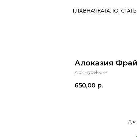
ГЛАВНАЯ
КАТАЛОГ
СТАТ
Алоказия Фра
AlokFrydek-9-Р
650,00
р.
В корзину
Два