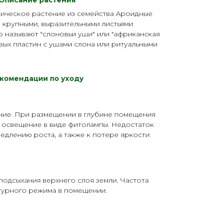
Описание растения
пическое растение из семейства Ароидные
ми крупными, выразительными листьями
 называют "слоновьи уши" или "африканская
овых пластин с ушами слона или ритуальными
комендации по уходу
ие. При размещении в глубине помещения
 освещение в виде
фитолампы
. Недостаток
медлению роста, а также к потере яркости
одсыхания верхнего слоя земли. Частота
атурного режима в помещении.