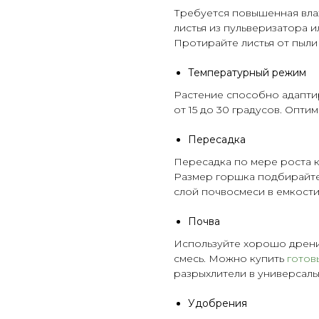
Требуется повышенная вла
листья из
пульверизатора
ил
Протирайте листья от пыли
Температурный режим
Растение способно адапти
от 15 до 30 градусов. Опт
Пересадка
Пересадка по мере роста к
Размер горшка подбирайте
слой почвосмеси в емкости
Почва
Используйте хорошо дрен
смесь. Можно купить
готов
разрыхлители
в универсал
Удобрения