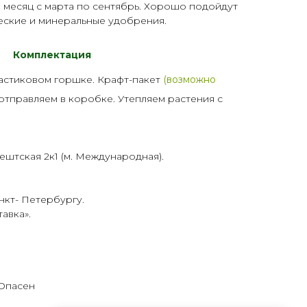
 месяц с марта по сентябрь. Хорошо подойдут
еские и минеральные
удобрения
.
Комплектация
астик
овом горшке. Крафт-пакет
(возможно
 отправляем в коробке. Утепляем растения с
ештская 2к1 (м. Международная).
нкт- Петербургу.
тавка
».
 Опасен