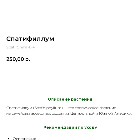
Спатифиллум
SpatifChina-6-P
250,00
р.
В корзину
Описание растения
Спатифиллум
(
Spathiphyllum
) — это тропическое растение
из семейства а
роидных, родом из Ц
ентральной и Южной Америки.
Р
екомендации по уходу
Освещение