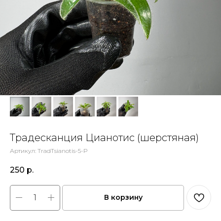
Традесканция Цианотис (шерстяная)
Артикул:
TradTsianotis-5-P
250
р.
В корзину