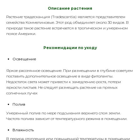
Описание растения
Растение традесканция (Tradescantia) является представителем
семейства Коммелиновые. Этот род объединяет около 30 видов. В
природе такое растение встречается в тропическом и умеренном
поясе Америки.
Р
екомендации по уходу
Освещение
Яркое рассеянное освещение. При размещении в глубине советуем
поставить дополнительное освещение в виде
фитолампы
.
Недостаток света может привести к замедлению роста, потери
яркости листьев. Не следует размещать растение на прямых
солнечных лучах
Полив
Умеренный полив по мере подсыхания верхнего слоя земли.
Частота полива зависит от температурного режима в помещении.
Влажность
В период отопления или повышенной температуры в помещении