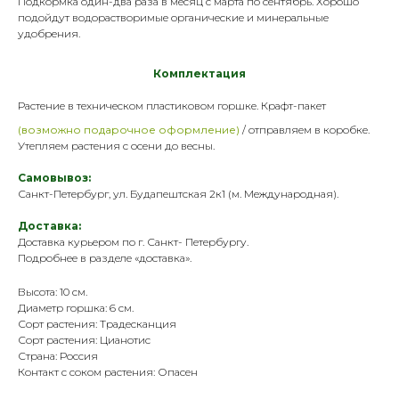
Подкормка один-два раза в месяц с марта по сентябрь. Хорошо
подойдут водорастворимые органические и минеральные
удобрения
.
Комплектация
Растение в техническом пластик
овом горшке. Крафт-пакет
(возможно подарочное оформление)
/ отправляем в коробке.
Утепляем растения с осени до весны.
Самовывоз:
Санкт-Петербург, ул. Будапештская 2к1 (м. Международная).
Доставка:
Доставка курьером по г. Санкт- Петербургу.
Подробнее в разделе «
доставка
».
Высота: 10 см.
Диаметр горшка: 6 см.
Сорт растения: Традесканция
Сорт растения: Цианотис
Страна: Россия
Контакт с соком растения: Опасен