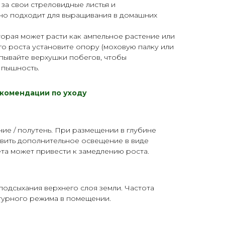
 за свои стреловидные листья и
чно подходит для выращивания в домашних
торая может расти как ампельное растение или
го роста установите
опору
(моховую палку или
пывайте верхушки побегов, чтобы
 пышность.
комендации по уходу
ие / полутень. При размещении в глубине
вить дополнительное освещение в виде
ета может привести к замедлению роста.
одсыхания верхнего слоя земли. Частота
атурного режима в помещении.