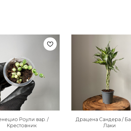
енецио Роули вар. /
Драцена Сандера / Б
Крестовник
Лаки