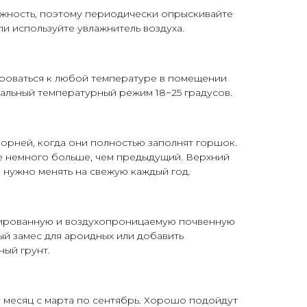
жность, поэтому периодически опрыскивайте
и используйте увлажнитель воздуха.
роваться к любой температуре в помещении
имальный температурный режим 18−25 градусов.
орней, когда они полностью заполнят горшок.
 немного больше, чем предыдущий. Верхний
 нужно менять на свежую каждый год.
ированную и воздухопроницаемую почвенную
ый замес для ароидных или добавить
ьный
грунт
.
 месяц с марта по сентябрь. Хорошо подойдут