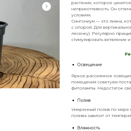
растение, которое ценится
неприхотливость. Он отли
условиях.
Сингониум — это лиана, ко
с опорой. Для вертикально
лесенку). Регулярно прищи
стимулировать ветвление и
Р
е
Освещение
Яркое рассеянное освещен
помещения советуем поста
фитолампы
. Недостаток св
Полив
Умеренный полив по мере п
полива зависит от темпер
Влажность