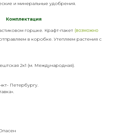
еские и минеральные
удобрения
.
Комплектация
астик
овом горшке. Крафт-пакет
(возможно
 отправляем в коробке. Утепляем растения с
ештская 2к1 (м. Международная).
нкт- Петербургу.
тавка
».
 Опасен