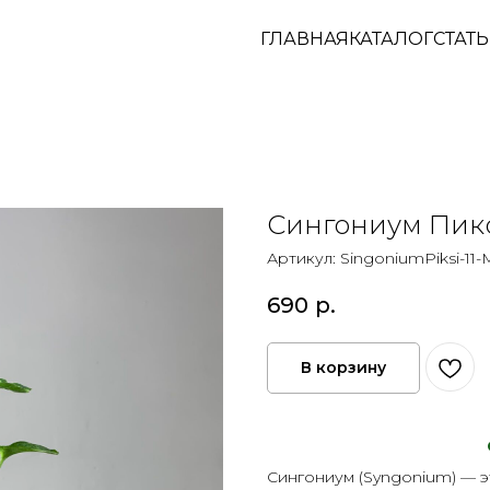
ГЛАВНАЯ
КАТАЛОГ
СТАТ
Сингониум Пик
Артикул:
SingoniumPiksi-11
690
р.
В корзину
Сингониум (Syngonium) — 