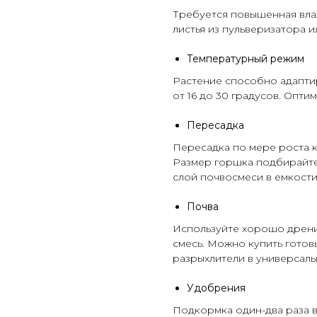
Требуется повышенная вла
листья из
пульверизатора
ил
Температурный режим
Растение способно адапти
от 16 до 30 градусов. Опт
Пересадка
Пересадка по мере роста к
Размер горшка подбирайте
слой почвосмеси в емкости
Почва
Используйте хорошо дрен
смесь. Можно купить готов
разрыхлители
в универсал
Удобрения
Подкормка один-два раза в