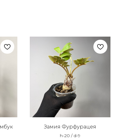
амбук
Замия Фурфурацея
h-20 / d-9