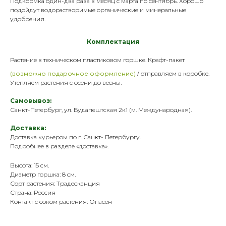
Подкормка один-два раза в месяц с марта по сентябрь. Хорошо
подойдут водорастворимые органические и минеральные
удобрения
.
Комплектация
Растение в техническом пластик
овом горшке. Крафт-пакет
(возможно подарочное оформление)
/ отправляем в коробке.
Утепляем растения с осени до весны.
Самовывоз:
Санкт-Петербург, ул. Будапештская 2к1 (м. Международная).
Доставка:
Доставка курьером по г. Санкт- Петербургу.
Подробнее в разделе «
доставка
».
Высота: 15 см.
Диаметр горшка: 8 см.
Сорт растения: Традесканция
Страна: Россия
Контакт с соком растения: Опасен