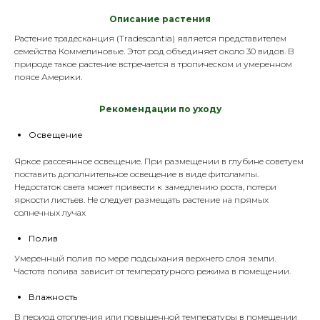
Описание растения
Растение традесканция (Tradescantia) является представителем
семейства Коммелиновые. Этот род объединяет около 30 видов. В
природе такое растение встречается в тропическом и умеренном
поясе Америки.
Р
екомендации по уходу
Освещение
Яркое рассеянное освещение. При размещении в глубине советуем
поставить дополнительное освещение в виде
фитолампы
.
Недостаток света может привести к замедлению роста, потери
яркости листьев. Не следует размещать растение на прямых
солнечных лучах
Полив
Умеренный полив по мере подсыхания верхнего слоя земли.
Частота полива зависит от температурного режима в помещении.
Влажность
В период отопления или повышенной температуры в помещении