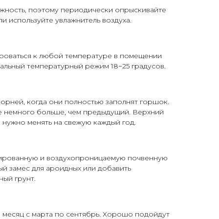
жность, поэтому периодически опрыскивайте
и используйте увлажнитель воздуха.
роваться к любой температуре в помещении
имальный температурный режим 18−25 градусов.
орней, когда они полностью заполнят горшок.
 немного больше, чем предыдущий. Верхний
 нужно менять на свежую каждый год.
ированную и воздухопроницаемую почвенную
ый замес для ароидных или добавить
ьный
грунт
.
 месяц с марта по сентябрь. Хорошо подойдут