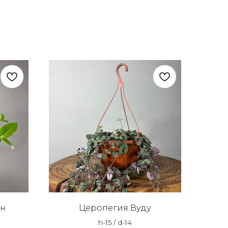
ин
Церопегия Вуду
h-15 / d-14