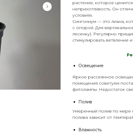
растение, которое ценится
неприхотливость. Он отли
условиях.
Сингониум — это лиана, ко
с опорой. Для вертикально
лесенку). Регулярно прищи
стимулировать ветвление и
Р
е
Освещение
Яркое рассеянное освещен
помещения советуем поста
фитолампы
. Недостаток св
Полив
Умеренный полив по мере п
полива зависит от темпер
Влажность