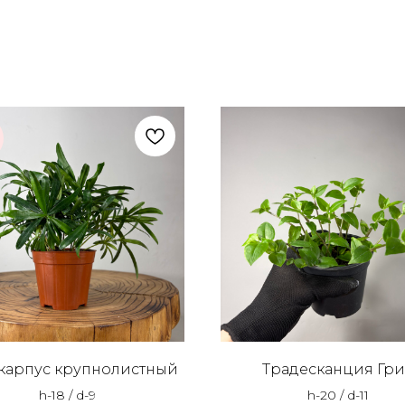
карпус крупнолистный
Традесканция Гр
h-18 / d-9
h-20 / d-11