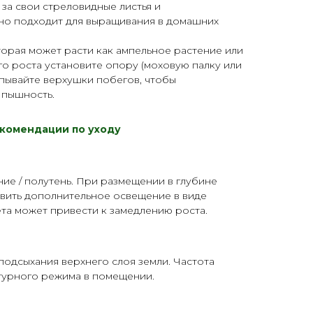
 за свои стреловидные листья и
чно подходит для выращивания в домашних
торая может расти как ампельное растение или
го роста установите
опору
(моховую палку или
пывайте верхушки побегов, чтобы
 пышность.
комендации по уходу
ие / полутень. При размещении в глубине
вить дополнительное освещение в виде
ета может привести к замедлению роста.
одсыхания верхнего слоя земли. Частота
атурного режима в помещении.