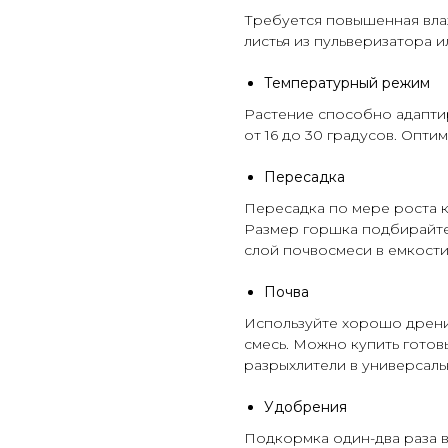
Требуется повышенная вла
листья из
пульверизатора
ил
Температурный режим
Растение способно адапти
от 16 до 30 градусов. Опт
Пересадка
Пересадка по мере роста к
Размер горшка подбирайте
слой почвосмеси в емкости
Почва
Используйте хорошо дрен
смесь. Можно купить готов
разрыхлители
в универсал
Удобрения
Подкормка один-два раза в