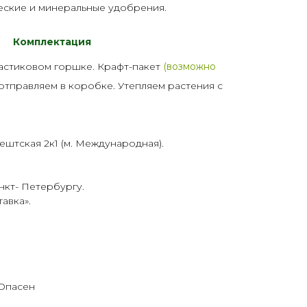
еские и минеральные
удобрения
.
Комплектация
астик
овом горшке. Крафт-пакет
(возможно
 отправляем в коробке. Утепляем растения с
ештская 2к1 (м. Международная).
нкт- Петербургу.
тавка
».
 Опасен