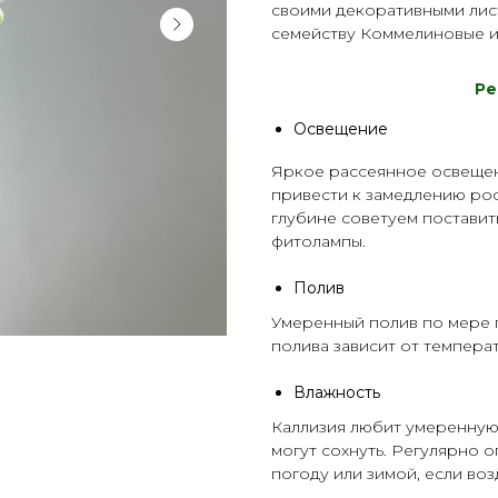
своими декоративными лист
семейству Коммелиновые и 
Р
е
Освещение
Яркое рассеянное освещени
привести к замедлению рос
глубине советуем постави
фитолампы
.
Полив
Умеренный полив по мере п
полива зависит от темпер
Влажность
Каллизия любит умеренную 
могут сохнуть. Регулярно 
погоду или зимой, если воз