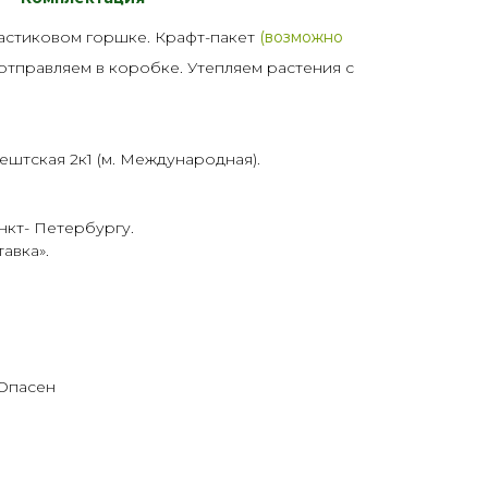
астик
овом горшке. Крафт-пакет
(возможно
 отправляем в коробке. Утепляем растения с
ештская 2к1 (м. Международная).
нкт- Петербургу.
тавка
».
 Опасен