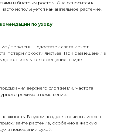
ьями и быстрым ростом. Она относится к
часто используется как ампельное растение.
комендации по уходу
е / полутень. Недостаток света может
та, потери яркости листьев. При размещении в
ть дополнительное освещение в виде
одсыхания верхнего слоя земли. Частота
атурного режима в помещении.
влажность. В сухом воздухе кончики листьев
опрыскивайте растение, особенно в жаркую
дух в помещении сухой.