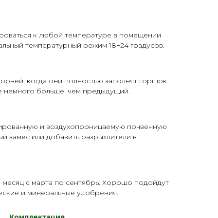
роваться к любой температуре в помещении
имальный температурный режим 18−24 градусов.
орней, когда они полностью заполнят горшок.
 немного больше, чем предыдущий.
ированную и воздухопроницаемую почвенную
ый замес или добавить
разрыхлители
в
 месяц с марта по сентябрь. Хорошо подойдут
еские и минеральные
удобрения
.
Комплектация